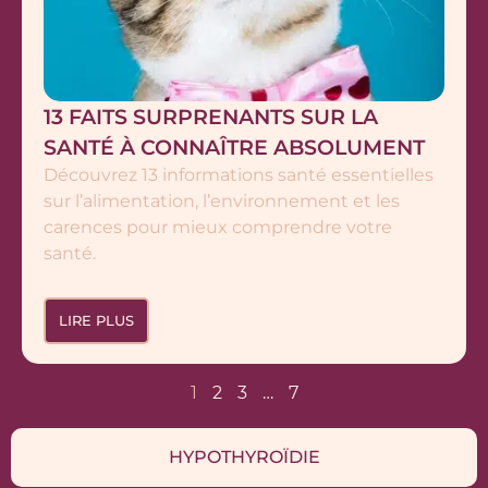
13 FAITS SURPRENANTS SUR LA
SANTÉ À CONNAÎTRE ABSOLUMENT
Découvrez 13 informations santé essentielles
sur l’alimentation, l’environnement et les
carences pour mieux comprendre votre
santé.
LIRE PLUS
1
2
3
…
7
HYPOTHYROÏDIE