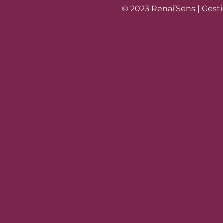
© 2023 Renai’Sens |
Gesti