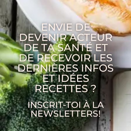
ENVIE DE
DEVENIR ACTEUR
DE TA SANTÉ ET
DE RECEVOIR LES
DERNIÈRES INFOS
ET IDÉES
RECETTES ?
INSCRIT-TOI À LA
NEWSLETTERS!