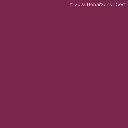
© 2023 Renai’Sens |
Gesti