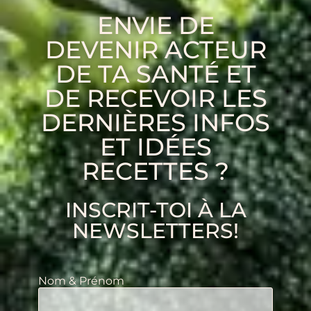
ENVIE DE
DEVENIR ACTEUR
DE TA SANTÉ ET
DE RECEVOIR LES
DERNIÈRES INFOS
ET IDÉES
RECETTES ?
INSCRIT-TOI À LA
NEWSLETTERS!
Nom & Prénom