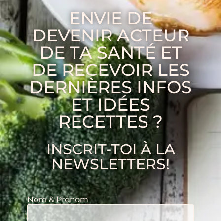
ENVIE DE
DEVENIR ACTEUR
DE TA SANTÉ ET
DE RECEVOIR LES
DERNIÈRES INFOS
ET IDÉES
RECETTES ?
INSCRIT-TOI À LA
NEWSLETTERS!
Nom & Prénom