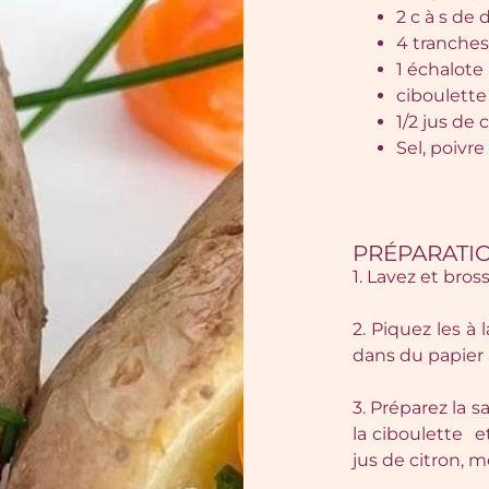
2 c à s de
4 tranche
1 échalote
ciboulette
1/2 jus de c
Sel, poivre
PRÉPARATIO
1. Lavez et bro
2. Piquez les à
dans du papier 
3. Préparez la s
la ciboulette et
jus de citron, m