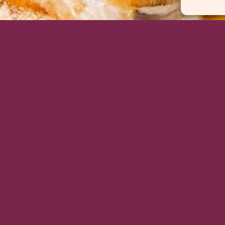
IR ACTEUR DE TA SANTÉ
IÈRES INFOS ET IDÉES R
NSCRIT-TOI À LA NEWSLETTER