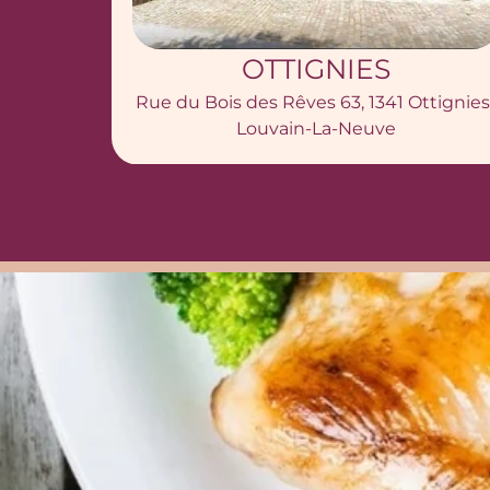
PERUWELZ
Dans la Pharmacie des Docks
ttignies-
Rue Pont à la Faulx 22, 7600 Peruwelz