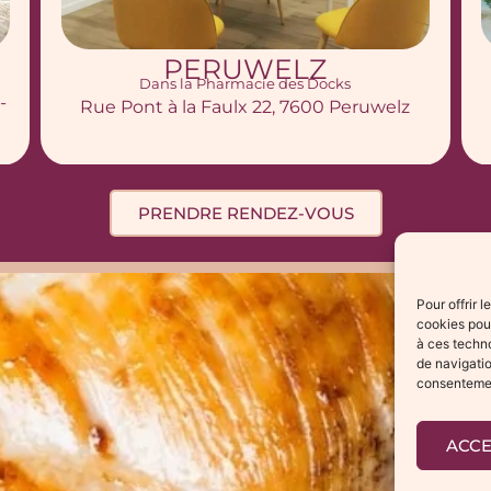
TUBIZE
(PROVINCE DU BRABANT-WALLON)
Rue du Coin Perdu 9, 1480 Tubize
PRENDRE RENDEZ-VOUS
Pour offrir 
cookies pour
à ces techn
de navigatio
consentement
ACC