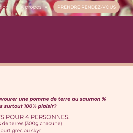
Blog
À propos
PRENDRE RENDEZ-VOUS
 savourer une pomme de terre au saumon %
s surtout 100% plaisir?
S POUR 4 PERSONNES:
de terres (300g chacune)
ourt grec ou skyr