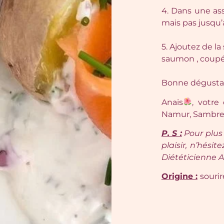
4. Dans une ass
mais pas jusqu
5. Ajoutez de 
saumon , coupé
Bonne dégustat
Anais
, votre
Namur, Sambrevi
P. S :
Pour plus
plaisir, n’hés
Diététicienne 
Origine :
sourir