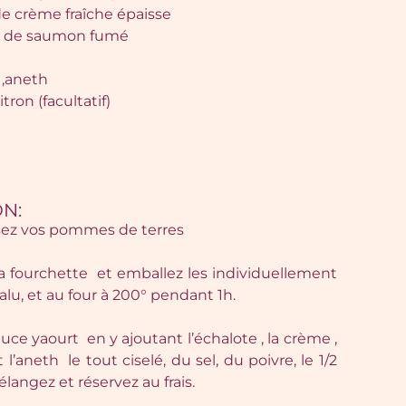
 de crème fraîche épaisse
s de saumon fumé
 ,aneth
itron (facultatif)
N:
ssez vos pommes de terres
 la fourchette et emballez les individuellement
alu, et au four à 200° pendant 1h.
auce yaourt en y ajoutant l’échalote , la crème ,
 l’aneth le tout ciselé, du sel, du poivre, le 1/2
élangez et réservez au frais.