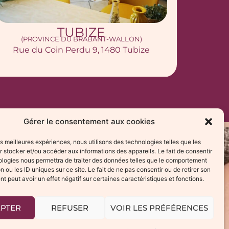
HAM-SUR-SAMBRE
(A PROXIMITÉ DE CHARLEROI ET NAMUR)
(A PRO
Rue Emile Vandervelde 17, 5190 Ham-Sur-
Rue d
Sambre
Gérer le consentement aux cookies
les meilleures expériences, nous utilisons des technologies telles que les
 stocker et/ou accéder aux informations des appareils. Le fait de consentir
ologies nous permettra de traiter des données telles que le comportement
n ou les ID uniques sur ce site. Le fait de ne pas consentir ou de retirer son
 peut avoir un effet négatif sur certaines caractéristiques et fonctions.
EPTER
REFUSER
VOIR LES PRÉFÉRENCES