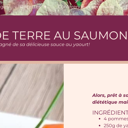
ages
Recettes
Conférence et séminaire
E TERRE AU SAUMON
né de sa délicieuse sauce au yaourt!
Alors, prêt à
diététique mai
INGRÉDIENT
4 pommes 
250g de ya