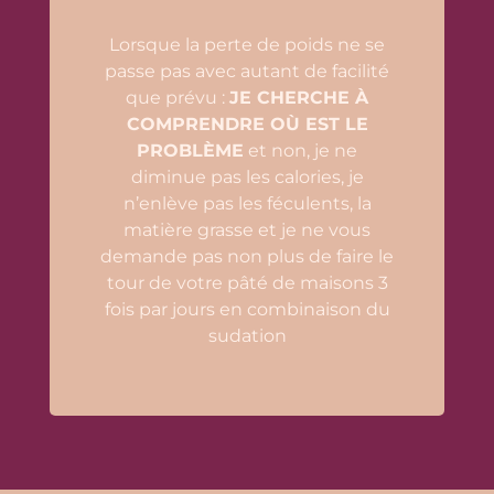
Lorsque la perte de poids ne se
passe pas avec autant de facilité
que prévu :
JE CHERCHE À
COMPRENDRE OÙ EST LE
PROBLÈME
et non, je ne
diminue pas les calories, je
n’enlève pas les féculents, la
matière grasse et je ne vous
demande pas non plus de faire le
tour de votre pâté de maisons 3
fois par jours en combinaison du
sudation