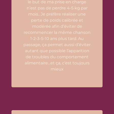
le but de ma prise en charge
n’est pas de perdre 4-5 kg par
mois.. Je préfère réaliser une
perte de poids calibrée et
modérée afin d’éviter de
recommencer la même chanson
1-2-3-5-10 ans plus tard. Au
passage, ça permet aussi d’éviter
autant que possible l’apparition
de troubles du comportement
alimentaire…et ça, c’est toujours
mieux