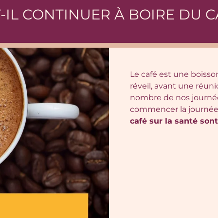
-IL CONTINUER À BOIRE DU C
Le café est une boisso
réveil, avant une réun
nombre de nos journée
commencer la journée 
café sur la santé sont