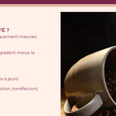
FÉ ?
sèquement mauvais.
gradent mieux la
s à jeun)
tion, torréfaction)