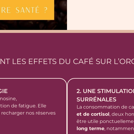
NT LES EFFETS DU CAFÉ SUR L’OR
GIE
2. UNE STIMULATI
énosine,
SURRÉNALES
ion de fatigue. Elle
La consommation de c
 recharger nos réserves
et de cortisol
, deux hor
être utile ponctuelleme
long terme
, notamment