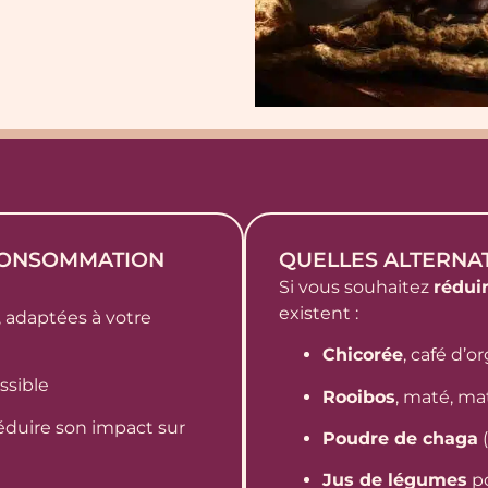
CONSOMMATION
QUELLES ALTERNAT
Si vous souhaitez
rédui
existent :
, adaptées à votre
Chicorée
, café d’o
ossible
Rooibos
, maté, m
éduire son impact sur
Poudre de chaga
Jus de légumes
po