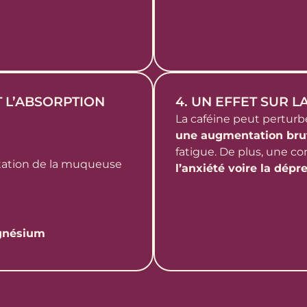
T L’ABSORPTION
4. UN EFFET SUR 
La caféine peut perturbe
une augmentation brut
fatigue. De plus, une c
ritation de la muqueuse
l’anxiété voire la dépr
agnésium