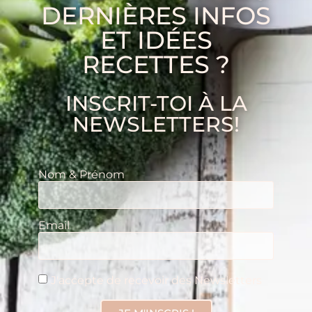
DERNIÈRES INFOS
ET IDÉES
RECETTES ?
INSCRIT-TOI À LA
NEWSLETTERS!
Nom & Prénom
Email
J'accepte de recevoir des Newsletters